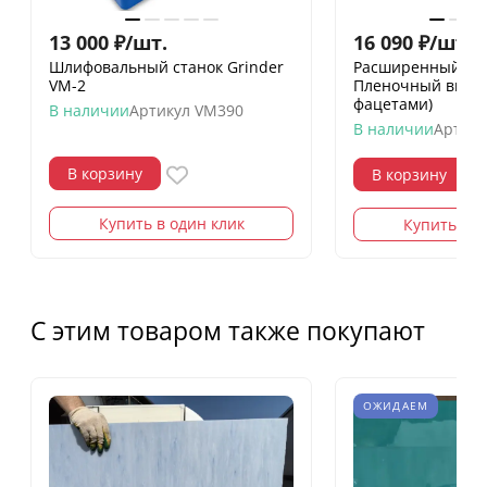
13 000
₽
/
шт.
16 090
₽
/
шт.
18
Шлифовальный станок Grinder
Расширенный на
VM-2
Пленочный витра
фацетами)
В наличии
Артикул
VM390
В наличии
Артику
В корзину
В корзину
Купить в один клик
Купить в о
С этим товаром также покупают
ОЖИДАЕМ