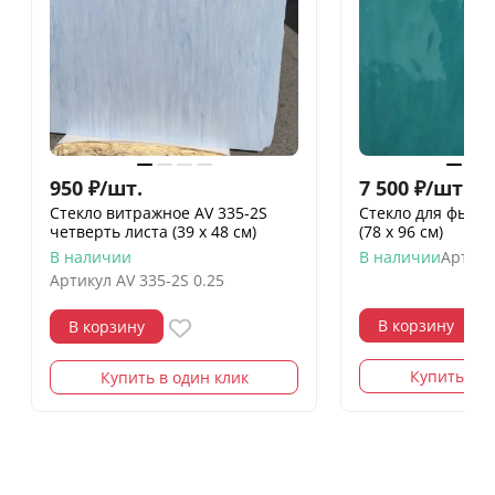
950
₽
/
шт.
7 500
₽
/
шт.
Стекло витражное AV 335-2S
Стекло для фьюзи
четверть листа (39 х 48 см)
(78 х 96 см)
В наличии
В наличии
Артику
Артикул
AV 335-2S 0.25
В корзину
В корзину
Купить в о
Купить в один клик