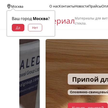
О нас
Контакты
Новости
Прайсы
Опл
Москва
Витраж Материал
Материалы для вит
Ваш город
Москва
?
стекла.
Припой для пайк
Оловянно-свинцовый припой ПОС-61
Купить припой