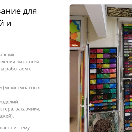
ание для
й и
тавщик
овления витражей
Мы работаем с:
й (межкомнатных
изделий
стера, заказчики,
ажей).
вает систему