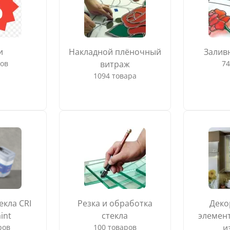
и
Накладной плёночный
Залив
ров
витраж
74
1094 товара
екла CRI
Резка и обработка
Деко
int
стекла
элемент
ров
100 товаров
и