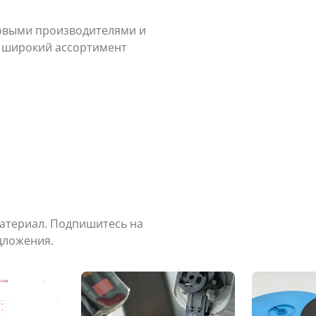
овыми производителями и
й широкий ассортимент
л
Материал. Подпишитесь на
дложения.