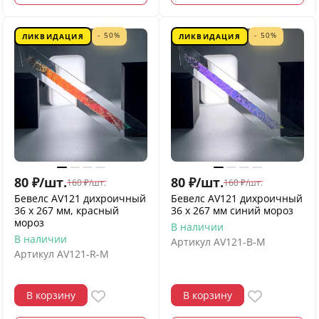
- 50%
- 50%
ЛИКВИДАЦИЯ
ЛИКВИДАЦИЯ
80
₽
/
шт.
80
₽
/
шт.
160
₽
/
шт.
160
₽
/
шт.
Бевелс AV121 дихроичный
Бевелс AV121 дихроичный
36 х 267 мм, красный
36 х 267 мм синий мороз
мороз
В наличии
В наличии
Артикул
AV121-B-M
Артикул
AV121-R-M
В корзину
В корзину