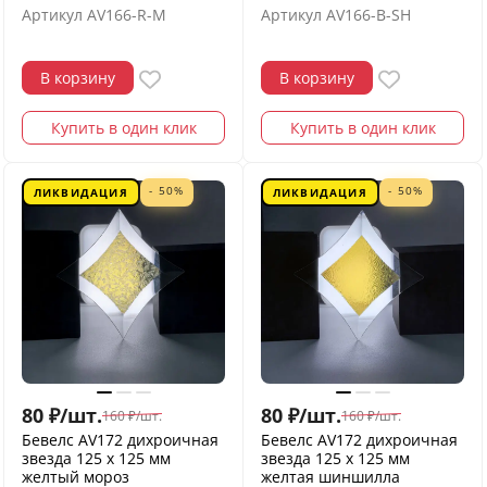
Артикул
AV166-R-M
Артикул
AV166-B-SH
В корзину
В корзину
Купить в один клик
Купить в один клик
- 50%
- 50%
ЛИКВИДАЦИЯ
ЛИКВИДАЦИЯ
80
₽
/
шт.
80
₽
/
шт.
160
₽
/
шт.
160
₽
/
шт.
Бевелс AV172 дихроичная
Бевелс AV172 дихроичная
звезда 125 х 125 мм
звезда 125 х 125 мм
желтый мороз
желтая шиншилла