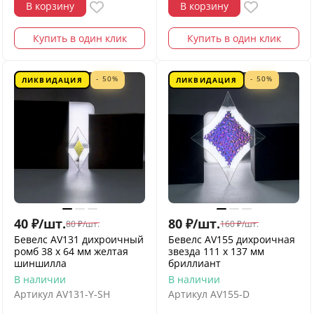
В корзину
В корзину
Купить в один клик
Купить в один клик
- 50%
- 50%
ЛИКВИДАЦИЯ
ЛИКВИДАЦИЯ
40
₽
/
шт.
80
₽
/
шт.
80
₽
/
шт.
160
₽
/
шт.
Бевелс AV131 дихроичный
Бевелс AV155 дихроичная
ромб 38 х 64 мм желтая
звезда 111 х 137 мм
шиншилла
бриллиант
В наличии
В наличии
Артикул
AV131-Y-SH
Артикул
AV155-D