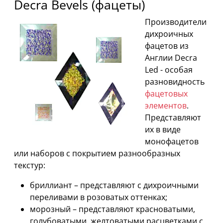
Decra Bevels (фацеты)
Производители
дихроичных
фацетов из
Англии Decra
Led - особая
разновидность
фацетовых
элементов
.
Представляют
их в виде
монофацетов
или наборов с покрытием разнообразных
текстур:
бриллиант – представляют с дихроичными
переливами в розоватых оттенках;
морозный – представляют красноватыми,
голубоватыми, желтоватыми расцветками с