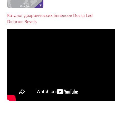
Каталог дихроических бевелсов Decra Led
Dichroic Bevels