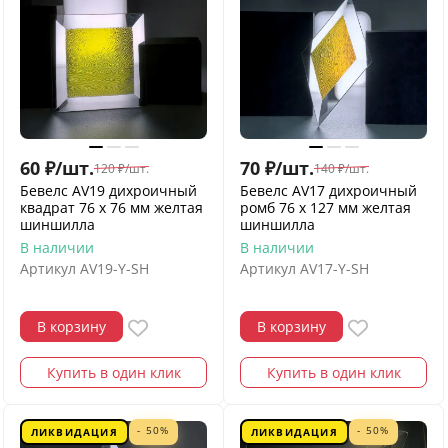
60
₽
/
шт.
70
₽
/
шт.
120
₽
/
шт.
140
₽
/
шт.
Бевелс AV19 дихроичный
Бевелс AV17 дихроичный
квадрат 76 х 76 мм желтая
ромб 76 х 127 мм желтая
шиншилла
шиншилла
В наличии
В наличии
Артикул
AV19-Y-SH
Артикул
AV17-Y-SH
В корзину
В корзину
Купить в один клик
Купить в один клик
- 50%
- 50%
ЛИКВИДАЦИЯ
ЛИКВИДАЦИЯ