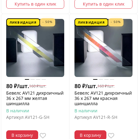
Купить в один клик
Купить в один клик
- 50%
- 50%
ЛИКВИДАЦИЯ
ЛИКВИДАЦИЯ
80
₽
/
шт.
80
₽
/
шт.
160
₽
/
шт.
160
₽
/
шт.
Бевелс AV121 дихроичный
Бевелс AV121 дихроичный
36 х 267 мм желтая
36 х 267 мм красная
шиншилла
шиншилла
В наличии
В наличии
Артикул
AV121-G-SH
Артикул
AV121-R-SH
В корзину
В корзину