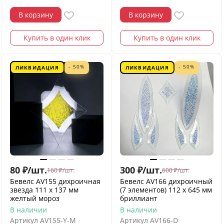
В корзину
В корзину
Купить в один клик
Купить в один клик
- 50%
- 50%
ЛИКВИДАЦИЯ
ЛИКВИДАЦИЯ
80
₽
/
шт.
300
₽
/
шт.
160
₽
/
шт.
600
₽
/
шт.
Бевелс AV155 дихроичная
Бевелс AV166 дихроичный
звезда 111 х 137 мм
(7 элементов) 112 х 645 мм
желтый мороз
бриллиант
В наличии
В наличии
Артикул
AV155-Y-M
Артикул
AV166-D