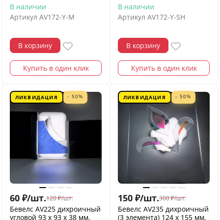
В наличии
В наличии
Артикул
AV172-Y-M
Артикул
AV172-Y-SH
В корзину
В корзину
Купить в один клик
Купить в один клик
- 50%
- 50%
ЛИКВИДАЦИЯ
ЛИКВИДАЦИЯ
60
₽
/
шт.
150
₽
/
шт.
120
₽
/
шт.
300
₽
/
шт.
Бевелс AV225 дихроичный
Бевелс AV235 дихроичный
угловой 93 х 93 х 38 мм,
(3 элемента) 124 х 155 мм,