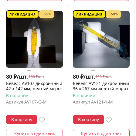
- 50%
- 50%
ЛИКВИДАЦИЯ
ЛИКВИДАЦИЯ
80
₽
/
шт.
80
₽
/
шт.
160
₽
/
шт.
160
₽
/
шт.
Бевелс AV107 дихроичный
Бевелс AV121 дихроичный
42 х 142 мм, желтый мороз
36 х 267 мм желтый мороз
В наличии
В наличии
Артикул
AV107-G-M
Артикул
AV121-Y-M
В корзину
В корзину
Купить в один клик
Купить в один клик