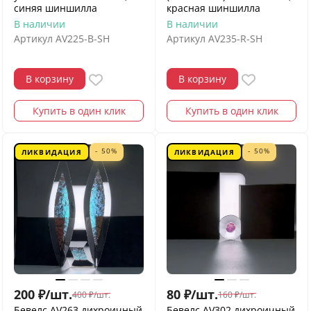
синяя шиншилла
красная шиншилла
В наличии
В наличии
Артикул
AV225-B-SH
Артикул
AV235-R-SH
В корзину
В корзину
Купить в один клик
Купить в один клик
- 50%
- 50%
ЛИКВИДАЦИЯ
ЛИКВИДАЦИЯ
200
₽
/
шт.
80
₽
/
шт.
400
₽
/
шт.
160
₽
/
шт.
Бевелс AV263 дихроичный
Бевелс AV302 дихроичный