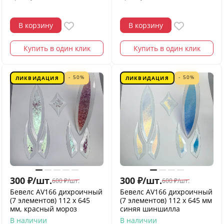
В корзину
В корзину
Купить в один клик
Купить в один клик
- 50%
- 50%
ЛИКВИДАЦИЯ
ЛИКВИДАЦИЯ
300
₽
/
шт.
300
₽
/
шт.
600
₽
/
шт.
600
₽
/
шт.
Бевелс AV166 дихроичный
Бевелс AV166 дихроичный
(7 элементов) 112 х 645
(7 элементов) 112 х 645 мм
мм, красный мороз
синяя шиншилла
В наличии
В наличии