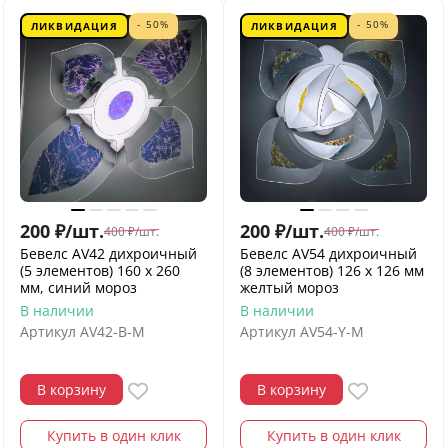
- 50%
- 50%
ЛИКВИДАЦИЯ
ЛИКВИДАЦИЯ
200
₽
/
шт.
200
₽
/
шт.
400
₽
/
шт.
400
₽
/
шт.
Бевелс AV42 дихроичный
Бевелс AV54 дихроичный
(5 элементов) 160 х 260
(8 элементов) 126 х 126 мм
мм, синий мороз
желтый мороз
В наличии
В наличии
Артикул
AV42-B-M
Артикул
AV54-Y-M
В корзину
В корзину
Купить в один клик
Купить в один клик