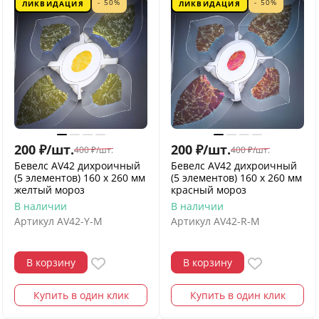
- 50%
- 50%
ЛИКВИДАЦИЯ
ЛИКВИДАЦИЯ
200
₽
/
шт.
200
₽
/
шт.
400
₽
/
шт.
400
₽
/
шт.
Бевелс AV42 дихроичный
Бевелс AV42 дихроичный
(5 элементов) 160 х 260 мм
(5 элементов) 160 х 260 мм
желтый мороз
красный мороз
В наличии
В наличии
Артикул
AV42-Y-M
Артикул
AV42-R-M
В корзину
В корзину
Купить в один клик
Купить в один клик