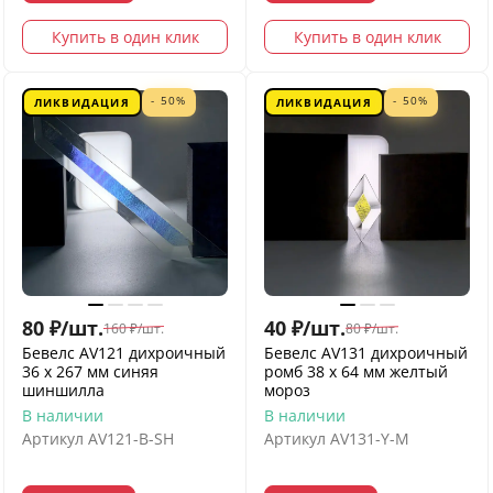
Купить в один клик
Купить в один клик
- 50%
- 50%
ЛИКВИДАЦИЯ
ЛИКВИДАЦИЯ
80
₽
/
шт.
40
₽
/
шт.
160
₽
/
шт.
80
₽
/
шт.
Бевелс AV121 дихроичный
Бевелс AV131 дихроичный
36 х 267 мм синяя
ромб 38 х 64 мм желтый
шиншилла
мороз
В наличии
В наличии
Артикул
AV121-B-SH
Артикул
AV131-Y-M