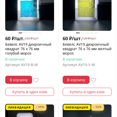
60
₽
/
шт.
60
₽
/
шт.
120
₽
/
шт.
120
₽
/
шт.
Бевелс AV19 дихроичный
Бевелс AV19 дихроичный
квадрат 76 х 76 мм
квадрат 76 х 76 мм желтый
голубой мороз
мороз
В наличии
В наличии
Артикул
AV19-B-M
Артикул
AV19-Y-M
В корзину
В корзину
Купить в один клик
Купить в один клик
- 50%
- 50%
ЛИКВИДАЦИЯ
ЛИКВИДАЦИЯ