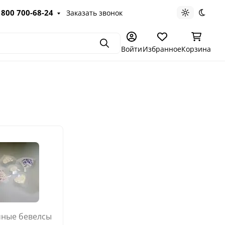
 800 700-68-24
Заказать звонок
Светлая те
Темна
Поиск
Войти
Избранное
Корзина
ные бевелсы