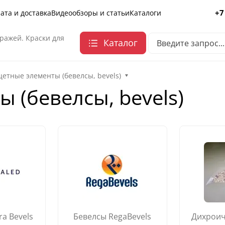
+7
ата и доставка
Видеообзоры и статьи
Каталоги
ражей. Краски для
Каталог
етные элементы (бевелсы, bevels)
 (бевелсы, bevels)
a Bevels
Бевелсы RegaBevels
Дихроич