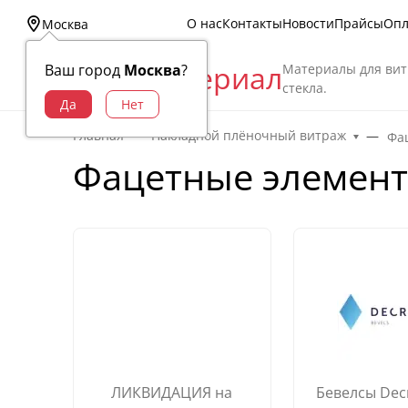
О нас
Контакты
Новости
Прайсы
Опл
Москва
Витраж Материал
Материалы для вит
Ваш город
Москва
?
стекла.
Главная
Накладной плёночный витраж
Фац
Фацетные элементы
ЛИКВИДАЦИЯ на
Бевелсы Decr