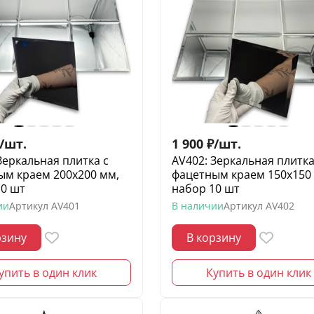
/
шт.
1 900
₽
/
шт.
Зеркальная плитка с
AV402: Зеркальная плитка
ым краем 200х200 мм,
фацетным краем 150х150
10 шт
набор 10 шт
ии
Артикул
AV401
В наличии
Артикул
AV402
рзину
В корзину
упить в один клик
Купить в один клик