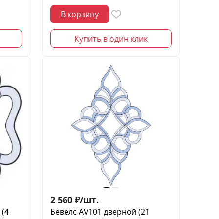
В корзину
Купить в один клик
2 560
₽
/
шт.
 (4
Бевелс AV101 дверной (21