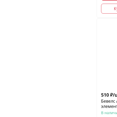
К
510
₽
/
Бевелс 
элемент
В налич