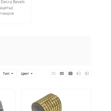
 Decra Bevels
фацеты)
 товаров
Тип
Цвет