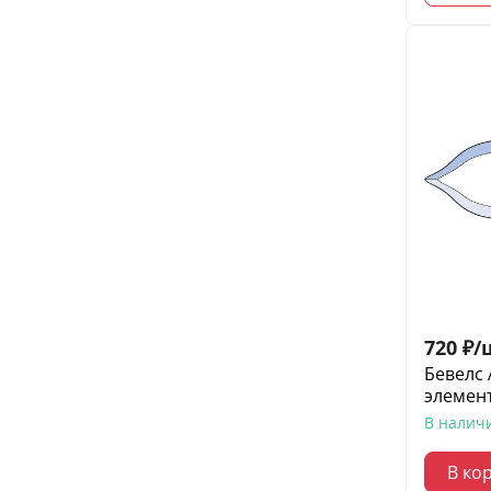
720
₽
/
Бевелс 
элемент
В налич
В ко