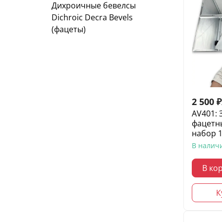
Дихроичные бевелсы
Dichroic Decra Bevels
(фацеты)
2 500
₽
AV401: 
фацетн
набор 
В налич
В ко
К