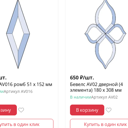
шт.
650
₽
/
шт.
AV016 ромб 51 х 152 мм
Бевелс AV02 дверной (4
элемента) 180 х 308 мм
ии
Артикул
AV016
В наличии
Артикул
AV02
рзину
В корзину
упить в один клик
Купить в один клик