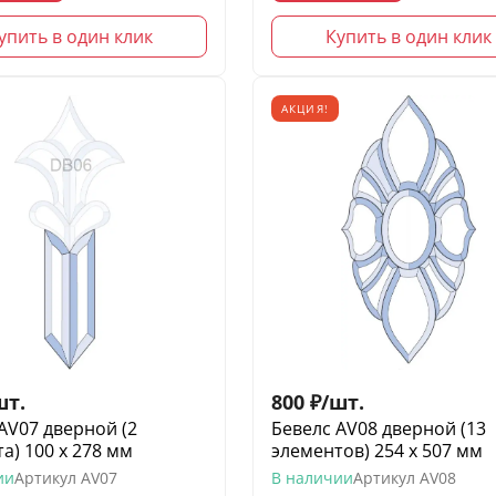
упить в один клик
Купить в один клик
АКЦИЯ!
шт.
800
₽
/
шт.
AV07 дверной (2
Бевелс AV08 дверной (13
а) 100 х 278 мм
элементов) 254 х 507 мм
ии
Артикул
AV07
В наличии
Артикул
AV08