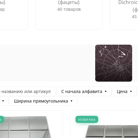
ы)
(фацеты)
Dichroic
вар
40 товаров
(
45
С начала алфавита
Цена
Ширина прямоугольника
А
НОВИНКА