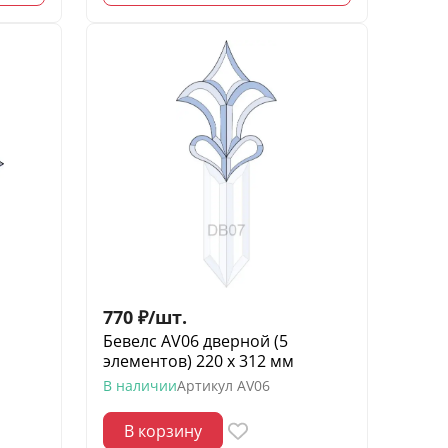
770
₽
/
шт.
Бевелс AV06 дверной (5
элементов) 220 х 312 мм
В наличии
Артикул
AV06
В корзину