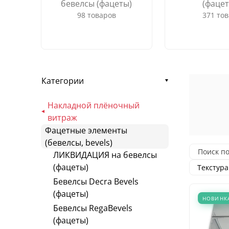
бевелсы (фацеты)
(фацет
98 товаров
371 то
Категории
Накладной плёночный
витраж
Фацетные элементы
(бевелсы, bevels)
ЛИКВИДАЦИЯ на бевелсы
(фацеты)
Текстура
Бевелсы Decra Bevels
(фацеты)
НОВИНК
Бевелсы RegaBevels
(фацеты)