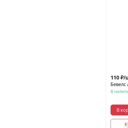
110
₽
/
Бевелс 
В налич
В ко
К