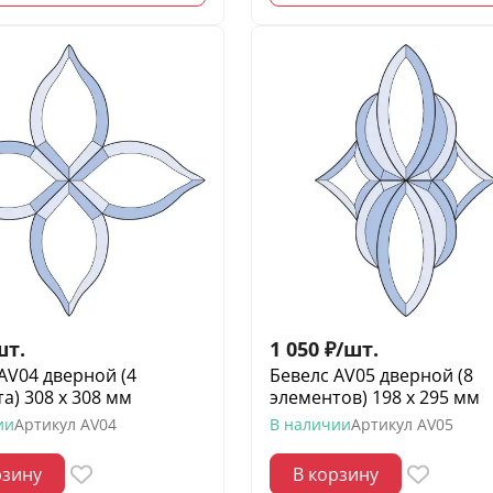
шт.
1 050
₽
/
шт.
AV04 дверной (4
Бевелс AV05 дверной (8
а) 308 х 308 мм
элементов) 198 х 295 мм
ии
Артикул
AV04
В наличии
Артикул
AV05
рзину
В корзину