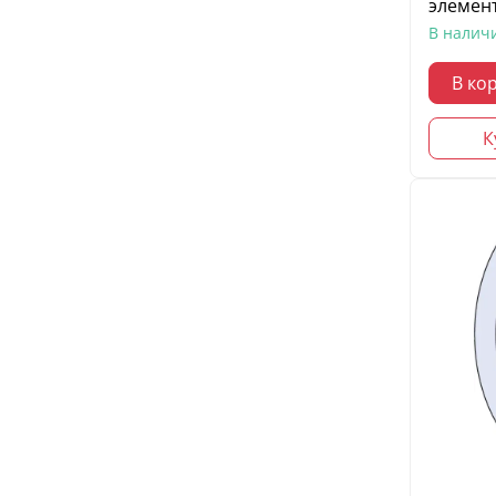
элемент
В налич
В ко
К