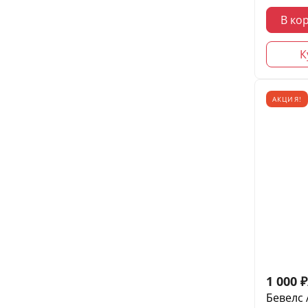
В ко
К
АКЦИЯ!
1 000
₽
Бевелс 