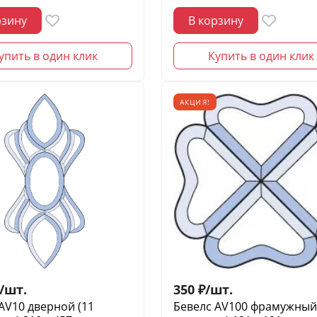
рзину
В корзину
упить в один клик
Купить в один клик
АКЦИЯ!
/
шт.
350
₽
/
шт.
AV10 дверной (11
Бевелс AV100 фрамужный