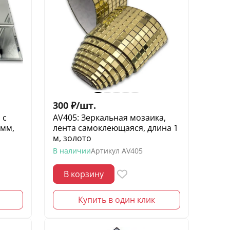
300
₽
/
шт.
 с
AV405: Зеркальная мозаика,
 мм,
лента самоклеющаяся, длина 1
м, золото
В наличии
Артикул
AV405
В корзину
Купить в один клик