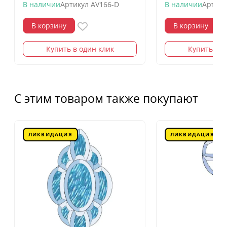
В наличии
Артикул
AV166-D
В наличии
Артику
В корзину
В корзину
Купить в один клик
Купить в о
С этим товаром также покупают
ЛИКВИДАЦИЯ
ЛИКВИДАЦИЯ