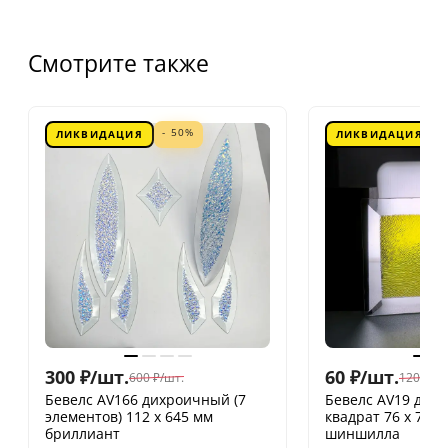
Смотрите также
- 50%
ЛИКВИДАЦИЯ
ЛИКВИДАЦИЯ
300
₽
/
шт.
60
₽
/
шт.
600
₽
/
шт.
120
₽
/
шт
Бевелс AV166 дихроичный (7
Бевелс AV19 дих
элементов) 112 х 645 мм
квадрат 76 х 76 
бриллиант
шиншилла