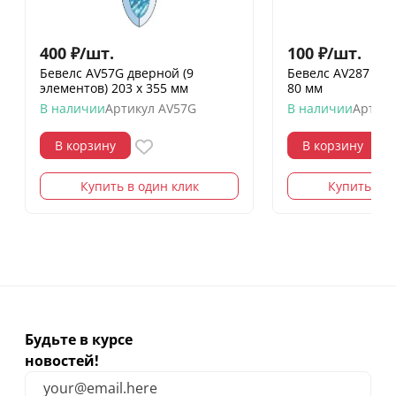
400
₽
/
шт.
100
₽
/
шт.
Бевелс AV57G дверной (9
Бевелс AV287 (4 э
элементов) 203 х 355 мм
80 мм
В наличии
Артикул
AV57G
В наличии
Артику
В корзину
В корзину
Купить в один клик
Купить в о
Будьте в курсе
новостей!