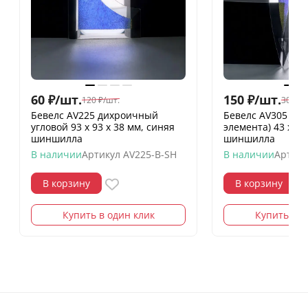
60
₽
/
шт.
150
₽
/
шт.
120
₽
/
шт.
300
₽
/
Бевелс AV225 дихроичный
Бевелс AV305 ди
угловой 93 х 93 х 38 мм, синяя
элемента) 43 х 3
шиншилла
шиншилла
В наличии
Артикул
AV225-B-SH
В наличии
Артику
В корзину
В корзину
Купить в один клик
Купить в о