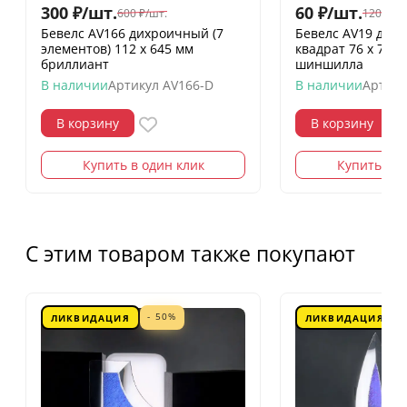
300
₽
/
шт.
60
₽
/
шт.
600
₽
/
шт.
120
₽
/
шт
Бевелс AV166 дихроичный (7
Бевелс AV19 дих
элементов) 112 х 645 мм
квадрат 76 х 76 
бриллиант
шиншилла
В наличии
Артикул
AV166-D
В наличии
Артику
В корзину
В корзину
Купить в один клик
Купить в о
С этим товаром также покупают
- 50%
ЛИКВИДАЦИЯ
ЛИКВИДАЦИЯ