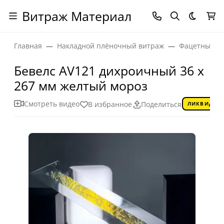
Витраж Материал
Темная
Главная
Накладной плёночный витраж
Фацетные эл
Бевелс AV121 дихроичный 36 х
267 мм желтый мороз
Смотреть видео
В избранное
Поделиться
ЛИКВИДАЦ