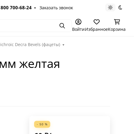
 800 700-68-24
Заказать звонок
Светлая те
Темна
Поиск
Войти
Избранное
Корзина
hroic Decra Bevels (фацеты)
 мм желтая
- 50 %