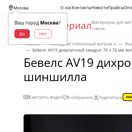
О нас
Контакты
Новости
Прайсы
Опл
Москва
Витраж Материал
Материалы для вит
Ваш город
Москва
?
стекла.
Главная
Накладной плёночный витраж
Фац
Бевелс AV19 дихроичный квадрат 76 х 76 мм ж
Бевелс AV19 дихро
шиншилла
Смотреть видео
В избранное
Поделиться
ЛИ