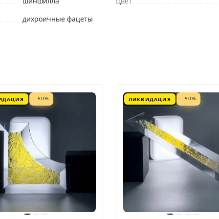
шиншилла
Цвет
дихроичные фацеты
- 50%
- 50%
ИДАЦИЯ
ЛИКВИДАЦИЯ