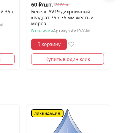
60
₽
/
шт.
150
120
₽
/
шт.
й 36 х
Бевелс AV19 дихроичный
Беве
квадрат 76 х 76 мм желтый
элеме
мороз
шин
-M
В наличии
Артикул
AV19-Y-M
В нал
В корзину
В 
к
Купить в один клик
ЛИКВИДАЦИЯ
ЛИК