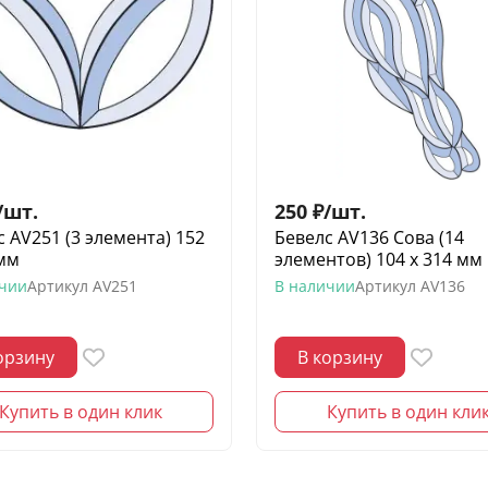
/
шт.
250
₽
/
шт.
с AV251 (3 элемента) 152
Бевелс AV136 Сова (14
 мм
элементов) 104 х 314 мм
ичии
Артикул
AV251
В наличии
Артикул
AV136
орзину
В корзину
Купить в один клик
Купить в один кли