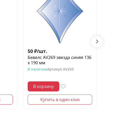
50
₽
/
шт.
150
Бевелс AV269 звезда синяя 136
Беве
х 190 мм
элеме
шин
В наличии
Артикул
AV269
В нал
В корзину
В 
к
Купить в один клик