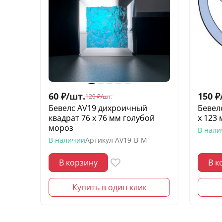
60
₽
/
шт.
150
₽
120
₽
/
шт.
Бевелс AV19 дихроичный
Бевел
квадрат 76 х 76 мм голубой
х 123
мороз
В нал
В наличии
Артикул
AV19-B-M
В корзину
В к
Купить в один клик