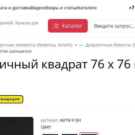
+7
ата и доставка
Видеообзоры и статьи
Каталоги
ражей. Краски для
Каталог
етные элементы (бевелсы, bevels)
Дихроичные бевелсы Dic
елтая шиншилла
ичный квадрат 76 х 76
КВИДАЦИЯ
Артикул:
AV19-Y-SH
Цвет