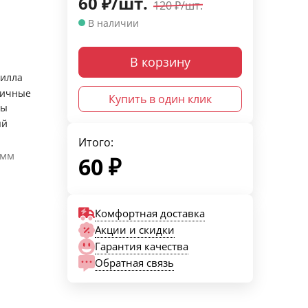
60
₽
/
шт.
120
₽
/
шт.
В наличии
В корзину
илла
оичные
Купить в один клик
ты
ый
Итого:
 мм
60
₽
Комфортная доставка
Акции и скидки
Гарантия качества
Обратная связь