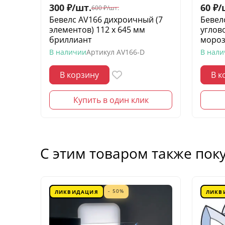
300
₽
/
шт.
60
₽
/
600
₽
/
шт.
Бевелс AV166 дихроичный (7
Бевел
элементов) 112 х 645 мм
углово
бриллиант
моро
В наличии
Артикул
AV166-D
В нал
В корзину
В к
Купить в один клик
С этим товаром также пок
- 50%
ЛИКВИДАЦИЯ
ЛИКВ