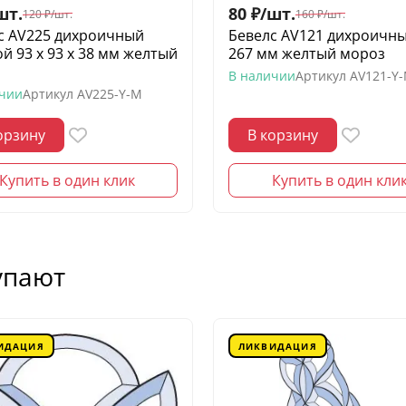
шт.
80
₽
/
шт.
120
₽
/
шт.
160
₽
/
шт.
с AV225 дихроичный
Бевелс AV121 дихроичны
й 93 х 93 х 38 мм желтый
267 мм желтый мороз
з
В наличии
Артикул
AV121-Y
ичии
Артикул
AV225-Y-M
орзину
В корзину
Купить в один клик
Купить в один кли
упают
ИДАЦИЯ
ЛИКВИДАЦИЯ