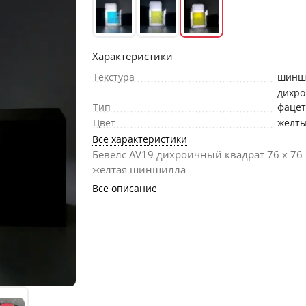
Характеристики
Текстура
шинш
дихр
Тип
фаце
Цвет
желт
Все характеристики
Бевелс AV19 дихроичный квадрат 76 х 76
желтая шиншилла
Все описание