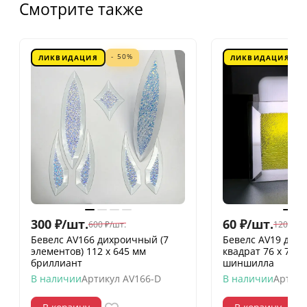
Смотрите также
- 50%
ЛИКВИДАЦИЯ
ЛИКВИДАЦИЯ
300
₽
/
шт.
60
₽
/
шт.
600
₽
/
шт.
120
₽
/
шт
Бевелс AV166 дихроичный (7
Бевелс AV19 дих
элементов) 112 х 645 мм
квадрат 76 х 76 
бриллиант
шиншилла
В наличии
Артикул
AV166-D
В наличии
Артику