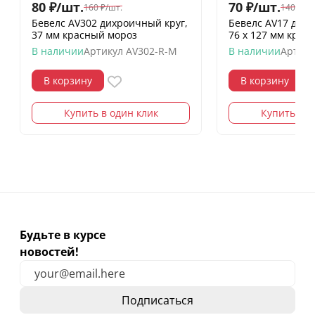
80
₽
/
шт.
70
₽
/
шт.
160
₽
/
шт.
140
₽
/
шт
Бевелс AV302 дихроичный круг,
Бевелс AV17 дих
37 мм красный мороз
76 х 127 мм кра
В наличии
Артикул
AV302-R-M
В наличии
Артику
В корзину
В корзину
Купить в один клик
Купить в о
Будьте в курсе
новостей!