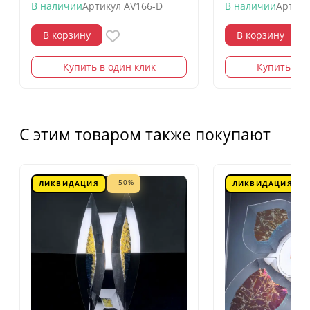
В наличии
Артикул
AV166-D
В наличии
Артику
В корзину
В корзину
Купить в один клик
Купить в о
С этим товаром также покупают
- 50%
ЛИКВИДАЦИЯ
ЛИКВИДАЦИЯ