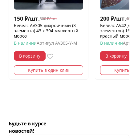
150
₽
/
шт.
200
₽
/
шт.
300
₽
/
шт.
400
₽
/
Бевелс AV305 дихроичный (3
Бевелс AV42 дих
элемента) 43 х 394 мм желтый
элементов) 160 х
мороз
красный мороз
В наличии
Артикул
AV305-Y-M
В наличии
Артику
В корзину
В корзину
Купить в один клик
Купить в о
Будьте в курсе
новостей!