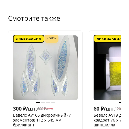
Смотрите также
- 50%
ЛИКВИДАЦИЯ
ЛИКВИДАЦИЯ
300
₽
/
шт.
60
₽
/
шт.
600
₽
/
шт.
120
₽
/
шт
Бевелс AV166 дихроичный (7
Бевелс AV19 дих
элементов) 112 х 645 мм
квадрат 76 х 76 
бриллиант
шиншилла