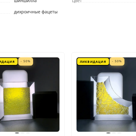
шиншилла
Цвет
дихроичные фацеты
- 50%
- 50%
ИДАЦИЯ
ЛИКВИДАЦИЯ