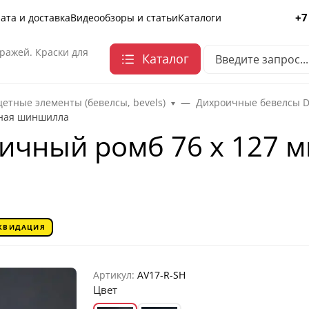
+7
ата и доставка
Видеообзоры и статьи
Каталоги
ражей. Краски для
Каталог
етные элементы (бевелсы, bevels)
Дихроичные бевелсы Dic
сная шиншилла
ичный ромб 76 х 127 м
КВИДАЦИЯ
Артикул:
AV17-R-SH
Цвет