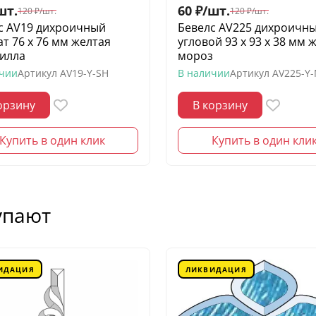
шт.
60
₽
/
шт.
120
₽
/
шт.
120
₽
/
шт.
с AV19 дихроичный
Бевелс AV225 дихроичн
ат 76 х 76 мм желтая
угловой 93 х 93 х 38 мм 
илла
мороз
ичии
Артикул
AV19-Y-SH
В наличии
Артикул
AV225-Y
орзину
В корзину
Купить в один клик
Купить в один кли
упают
ИДАЦИЯ
ЛИКВИДАЦИЯ