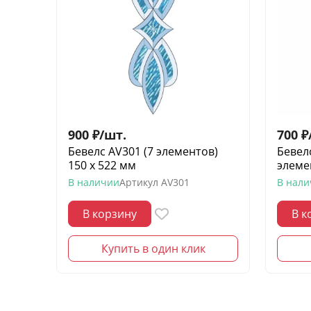
900
₽
/
шт.
700
₽
Бевелс AV301 (7 элементов)
Бевелс
150 х 522 мм
элеме
В наличии
Артикул
AV301
В нал
В корзину
В к
Купить в один клик