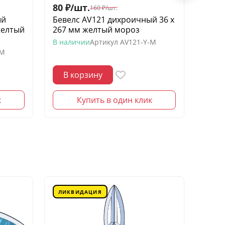
80
₽
/
шт.
60
₽
/
160
₽
/
шт.
ый
Бевелс AV121 дихроичный 36 х
Беве
желтый
267 мм желтый мороз
квадр
моро
В наличии
Артикул
AV121-Y-M
-M
В нал
В корзину
В 
к
Купить в один клик
ЛИКВИДАЦИЯ
ЛИК