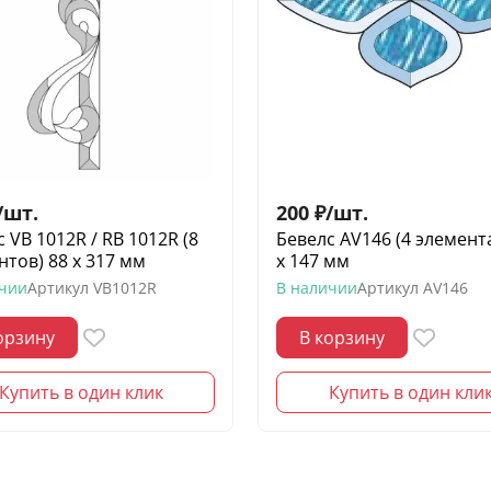
/
шт.
200
₽
/
шт.
 VB 1012R / RB 1012R (8
Бевелс AV146 (4 элемент
нтов) 88 х 317 мм
х 147 мм
ичии
Артикул
VB1012R
В наличии
Артикул
AV146
орзину
В корзину
Купить в один клик
Купить в один кли