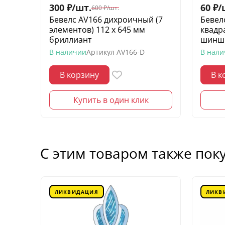
300
₽
/
шт.
60
₽
/
600
₽
/
шт.
Бевелс AV166 дихроичный (7
Бевел
элементов) 112 х 645 мм
квадр
бриллиант
шинш
В наличии
Артикул
AV166-D
В нал
В корзину
В к
Купить в один клик
С этим товаром также пок
ЛИКВИДАЦИЯ
ЛИКВ