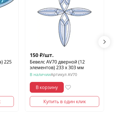
150
₽
/
шт.
250
а) 225
Бевелс AV70 дверной (12
Бевел
элементов) 233 х 303 мм
элеме
В наличии
Артикул
AV70
В нал
В корзину
В 
к
Купить в один клик