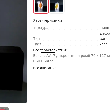
Характеристики
Текстура
шинш
дихр
Тип
фаце
Цвет
крас
Все характеристики
Бевелс AV17 дихроичный ромб 76 х 127 м
шиншилла
Все описание