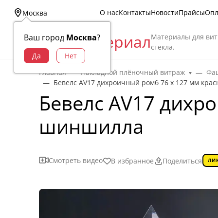
О нас
Контакты
Новости
Прайсы
Опл
Москва
Витраж Материал
Материалы для вит
Ваш город
Москва
?
стекла.
Главная
Накладной плёночный витраж
Фац
Бевелс AV17 дихроичный ромб 76 х 127 мм кра
Бевелс AV17 дихро
шиншилла
Смотреть видео
В избранное
Поделиться
ЛИ