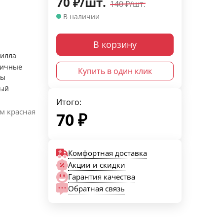
70
₽
/
шт.
140
₽
/
шт.
В наличии
В корзину
илла
оичные
Купить в один клик
ты
ный
Итого:
м красная
70
₽
Комфортная доставка
Акции и скидки
Гарантия качества
Обратная связь