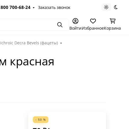
 800 700-68-24
Заказать звонок
Светлая те
Темна
Поиск
Войти
Избранное
Корзина
hroic Decra Bevels (фацеты)
м красная
- 50 %