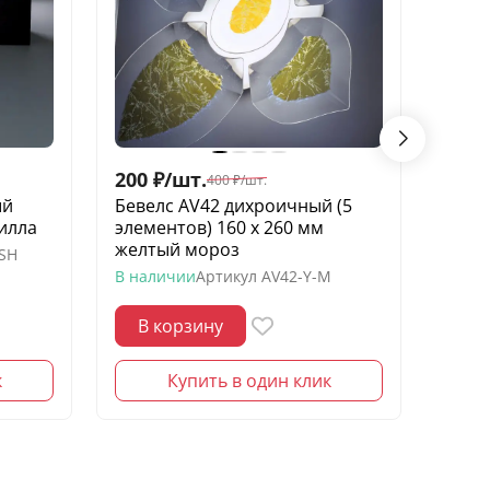
200
₽
/
шт.
50
₽
/
400
₽
/
шт.
ый
Бевелс AV42 дихроичный (5
Беве
илла
элементов) 160 х 260 мм
136 х
желтый мороз
-SH
В нал
В наличии
Артикул
AV42-Y-M
В корзину
В 
к
Купить в один клик