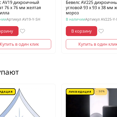
с AV19 дихроичный
Бевелс AV225 дихроичн
ат 76 х 76 мм желтая
угловой 93 х 93 х 38 мм 
илла
мороз
ичии
Артикул
AV19-Y-SH
В наличии
Артикул
AV225-Y
орзину
В корзину
Купить в один клик
Купить в один кли
упают
- 50%
ИДАЦИЯ
ЛИКВИДАЦИЯ