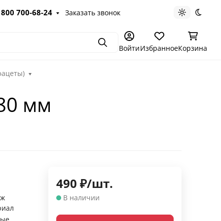
 800 700-68-24
Заказать звонок
Светлая те
Темна
Поиск
Войти
Избранное
Корзина
фацеты)
180 мм
490
₽
/
шт.
аж
В наличии
риал
ные