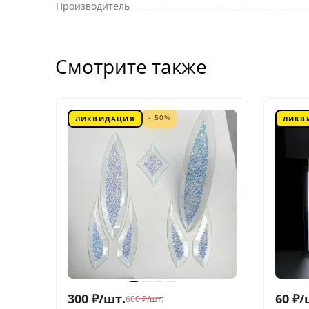
Производитель
Смотрите также
- 50%
ЛИКВИДАЦИЯ
ЛИКВ
300
₽
/
шт.
60
₽
/
600
₽
/
шт.