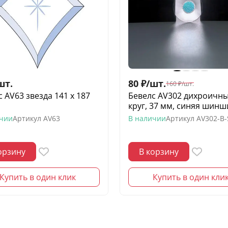
шт.
80
₽
/
шт.
160
₽
/
шт.
 AV63 звезда 141 х 187
Бевелс AV302 дихроичн
круг, 37 мм, синяя шинш
ичии
Артикул
AV63
В наличии
Артикул
AV302-B
орзину
В корзину
Купить в один клик
Купить в один кли