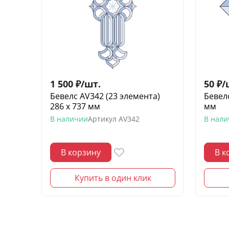
1 500
₽
/
шт.
50
₽
/
Бевелс AV342 (23 элемента)
Бевелс
286 х 737 мм
мм
В наличии
Артикул
AV342
В нал
В корзину
В к
Купить в один клик