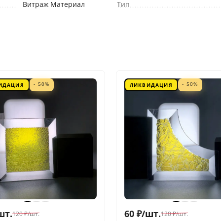
Витраж Материал
Тип
- 50%
- 50%
ИДАЦИЯ
ЛИКВИДАЦИЯ
шт.
60
₽
/
шт.
120
₽
/
шт.
120
₽
/
шт.