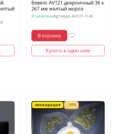
ый
Бевелс AV121 дихроичный 36 х
Беве
желтый
267 мм желтый мороз
квадр
моро
В наличии
Артикул
AV121-Y-M
-M
В нал
В корзину
В 
к
Купить в один клик
- 50%
ЛИКВИДАЦИЯ
ЛИК