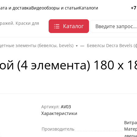
+7
ата и доставка
Видеообзоры и статьи
Каталоги
ражей. Краски для
Каталог
етные элементы (бевелсы, bevels)
Бевелсы Decra Bevels (
й (4 элемента) 180 х 
Артикул:
AV03
Характеристики
Витр
Производитель
Мате
двер