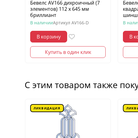
Бевелс AV166 дихроичный (7
Бевел
элементов) 112 х 645 мм
квадр
бриллиант
шинш
В наличии
Артикул
AV166-D
В нал
В корзину
В к
Купить в один клик
С этим товаром также пок
ЛИКВИДАЦИЯ
ЛИКВ