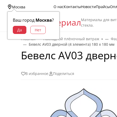
О нас
Контакты
Новости
Прайсы
Опл
Москва
Витраж Материал
Материалы для вит
Ваш город
Москва
?
стекла.
Главная
Накладной плёночный витраж
Фац
Бевелс AV03 дверной (4 элемента) 180 х 180 мм
Бевелс AV03 дверно
В избранное
Поделиться