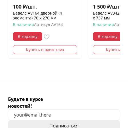
100
₽
/
шт.
1 500
₽
/
шт.
Бевелс AV164 дверной (4
Бевелс AV342 (23
элемента) 70 х 270 мм
х 737 мм
В наличии
Артикул
AV164
В наличии
Артику
В корзину
В корзину
Купить в один клик
Купить в о
Будьте в курсе
новостей!