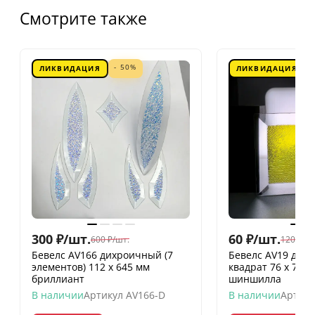
Смотрите также
- 50%
ЛИКВИДАЦИЯ
ЛИКВИДАЦИЯ
300
₽
/
шт.
60
₽
/
шт.
600
₽
/
шт.
120
₽
/
шт
Бевелс AV166 дихроичный (7
Бевелс AV19 дих
элементов) 112 х 645 мм
квадрат 76 х 76 
бриллиант
шиншилла
В наличии
Артикул
AV166-D
В наличии
Артику