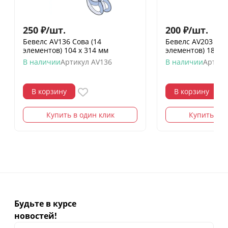
250
₽
/
шт.
200
₽
/
шт.
Бевелс AV136 Сова (14
Бевелс AV203 фр
элементов) 104 х 314 мм
элементов) 182 х
В наличии
Артикул
AV136
В наличии
Артику
В корзину
В корзину
Купить в один клик
Купить в о
Будьте в курсе
новостей!