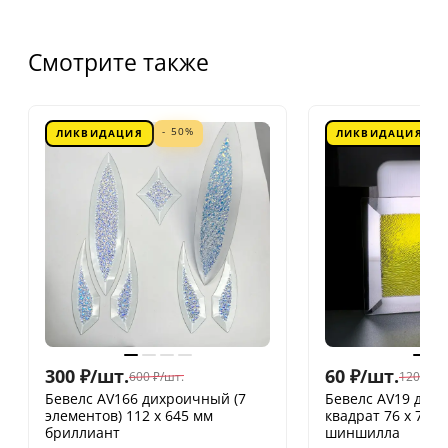
Смотрите также
- 50%
ЛИКВИДАЦИЯ
ЛИКВИДАЦИЯ
300
₽
/
шт.
60
₽
/
шт.
600
₽
/
шт.
120
₽
/
шт
Бевелс AV166 дихроичный (7
Бевелс AV19 дих
элементов) 112 х 645 мм
квадрат 76 х 76 
бриллиант
шиншилла