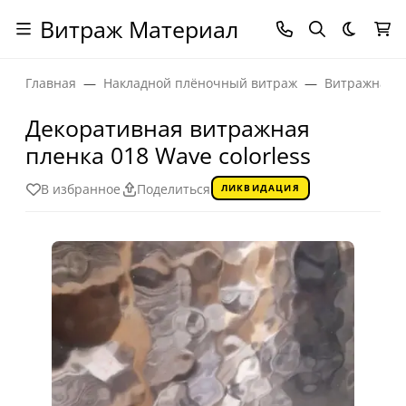
Витраж Материал
Темная
Главная
Накладной плёночный витраж
Витражная п
Декоративная витражная
пленка 018 Wave colorless
В избранное
Поделиться
ЛИКВИДАЦИЯ