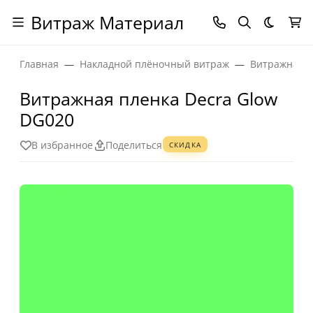
Витраж Материал
Темная
Главная
Накладной плёночный витраж
Витражная п
Витражная пленка Decra Glow
DG020
В избранное
Поделиться
СКИДКА