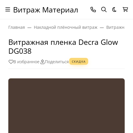
Витраж Материал
Темная
Главная
Накладной плёночный витраж
Витражная п
Витражная пленка Decra Glow
DG038
В избранное
Поделиться
СКИДКА