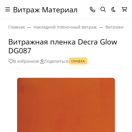
Витраж Материал
Темная
Главная
Накладной плёночный витраж
Витражная п
Витражная пленка Decra Glow
DG087
В избранное
Поделиться
СКИДКА