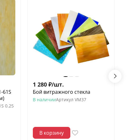
1 280
₽
/
шт.
4 21
1-61S
Бой витражного стекла
Стекл
м)
78х96
В наличии
Артикул
VM37
1S 0.25
В нал
Артик
В корзину
В 