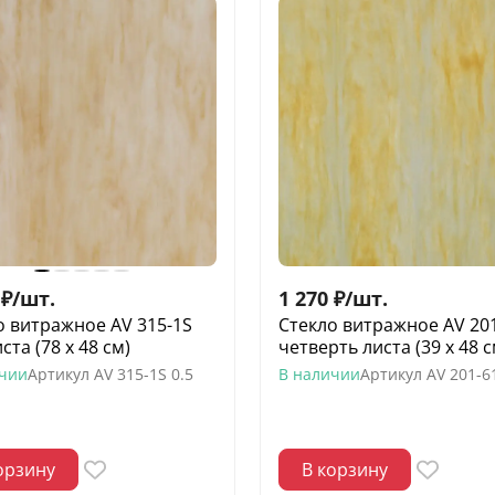
₽
/
шт.
1 270
₽
/
шт.
о витражное AV 315-1S
Стекло витражное AV 20
ста (78 х 48 см)
четверть листа (39 х 48 с
ичии
Артикул
AV 315-1S 0.5
В наличии
Артикул
AV 201-6
орзину
В корзину