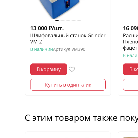
13 000
₽
/
шт.
16 09
Шлифовальный станок Grinder
Расши
VM-2
Плено
фацет
В наличии
Артикул
VM390
В нал
В корзину
В к
Купить в один клик
С этим товаром также пок