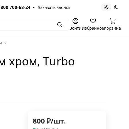
 800 700-68-24
Заказать звонок
Светлая те
Темна
Поиск
Войти
Избранное
Корзина
и
 хром, Turbo
800
₽
/
шт.