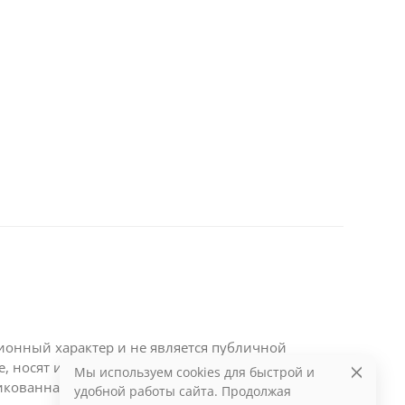
ционный характер и не является публичной
те, носят информационный характер и являются
Мы используем cookies для быстрой и
икованная на данном сайте информация может
удобной работы сайта. Продолжая