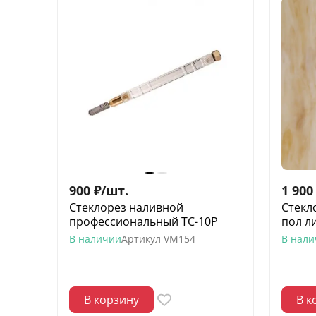
900
₽
/
шт.
1 900
Стеклорез наливной
Стекл
профессиональный TC-10P
пол ли
В наличии
Артикул
VM154
В нал
В корзину
В к