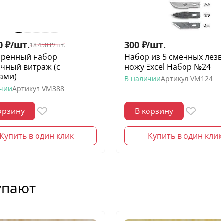
0
₽
/
шт.
300
₽
/
шт.
18 450
₽
/
шт.
ренный набор
Набор из 5 сменных лезв
чный витраж (с
ножу Excel Набор №24
ами)
В наличии
Артикул
VM124
ичии
Артикул
VM388
орзину
В корзину
Купить в один клик
Купить в один кли
упают