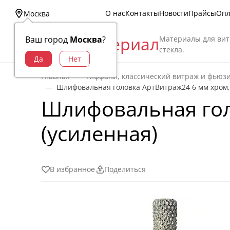
О нас
Контакты
Новости
Прайсы
Опл
Москва
Витраж Материал
Материалы для вит
Ваш город
Москва
?
стекла.
Главная
Тиффани, классический витраж и фьюз
Шлифовальная головка АртВитраж24 6 мм хром, 
Шлифовальная гол
(усиленная)
В избранное
Поделиться