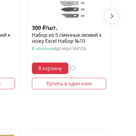
300
₽
/
шт.
300
ий к
Набор из 5 сменных лезвий к
Набо
ножу Excel Набор №10
ножу
В наличии
Артикул
VM125
В нал
В корзину
В 
к
Купить в один клик