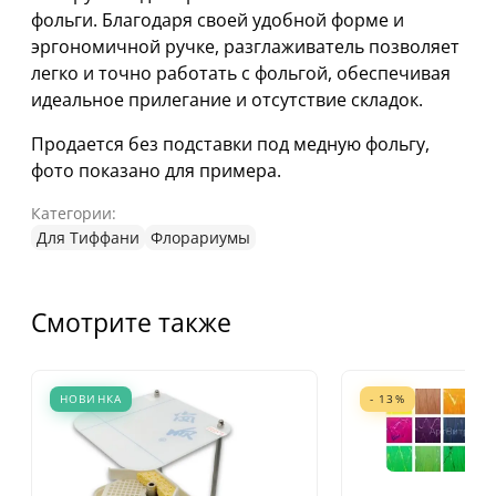
фольги.
Благодаря
своей
удобной
форме
и
эргономичной
ручке,
разглаживатель
позволяет
легко
и
точно
работать
с
фольгой,
обеспечивая
идеальное
прилегание
и
отсутствие
складок.
Продается без подставки под медную фольгу,
фото показано для примера.
Категории:
Для Тиффани
Флорариумы
Смотрите также
НОВИНКА
- 13%