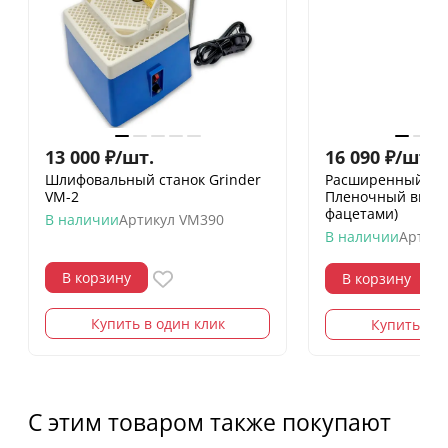
13 000
₽
/
шт.
16 090
₽
/
шт.
18
Шлифовальный станок Grinder
Расширенный на
VM-2
Пленочный витра
фацетами)
В наличии
Артикул
VM390
В наличии
Артику
В корзину
В корзину
Купить в один клик
Купить в о
С этим товаром также покупают