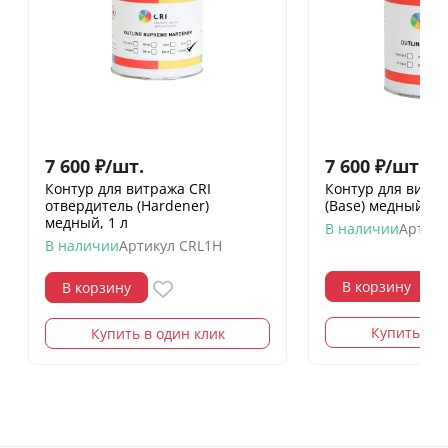
7 600
₽
/
шт.
7 600
₽
/
шт.
Контур для витража CRI
Контур для витра
отвердитель (Hardener)
(Base) медный, 1 
медный, 1 л
В наличии
Артику
В наличии
Артикул
CRL1H
В корзину
В корзину
Купить в о
Купить в один клик