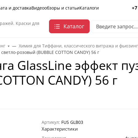
+7
ата и доставка
Видеообзоры и статьи
Каталоги
ражей. Краски для
Каталог
инг
Химия для Тиффани, классического витража и фьюзин
, светло-розовый (BUBBLE COTTON CANDY) 56 г
га GlassLine эффект пу
COTTON CANDY) 56 г
Артикул:
FUS GLB03
Характеристики