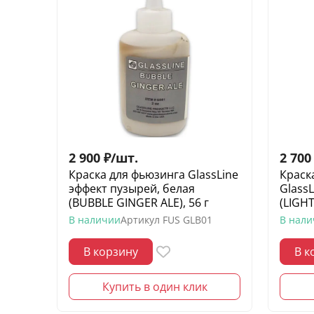
2 900
₽
/
шт.
2 700
Краска для фьюзинга GlassLine
Краск
эффект пузырей, белая
Glass
(BUBBLE GINGER ALE), 56 г
(LIGHT
В наличии
Артикул
FUS GLB01
В нал
В корзину
В к
Купить в один клик