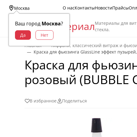
О нас
Контакты
Новости
Прайсы
Опл
Москва
Витраж Материал
Материалы для вит
Ваш город
Москва
?
стекла.
Главная
Тиффани, классический витраж и фьюз
Краска для фьюзинга GlassLine эффект пузырей
Краска для фьюзин
розовый (BUBBLE 
В избранное
Поделиться