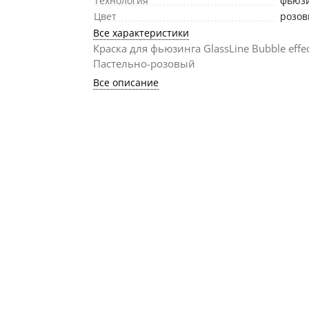
Технология
фьюз
Цвет
розо
Все характеристики
Краска для фьюзинга GlassLine Bubble effec
Пастельно-розовый
Все описание