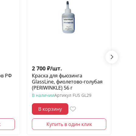
2 700
₽
/
шт.
2 70
ов РФ
Краска для фьюзинга
Крас
GlassLine, фиолетово-голубая
Glas
(PERIWINKLE) 56 г
(TERR
В наличии
Артикул
FUS GL29
В нал
В корзину
В 
к
Купить в один клик