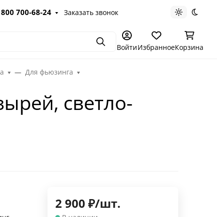
 800 700-68-24
Заказать звонок
Светлая те
Темна
Поиск
Войти
Избранное
Корзина
га
Для фьюзинга
зырей, светло-
2 900
₽
/
шт.