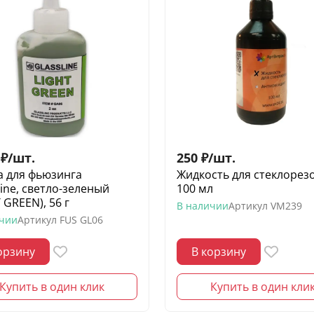
₽
/
шт.
250
₽
/
шт.
а для фьюзинга
Жидкость для стеклорез
Line, светло-зеленый
100 мл
 GREEN), 56 г
В наличии
Артикул
VM239
ичии
Артикул
FUS GL06
орзину
В корзину
Купить в один клик
Купить в один кли