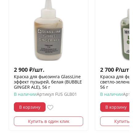
2 900
₽
/
шт.
2 700
₽
/
шт.
Краска для фьюзинга GlassLine
Краска для фьюзи
эффект пузырей, белая (BUBBLE
светло-зеленый (
GINGER ALE), 56 г
56 г
В наличии
Артикул
FUS GLB01
В наличии
Артику
В корзину
В корзину
Купить в один клик
Купить в о