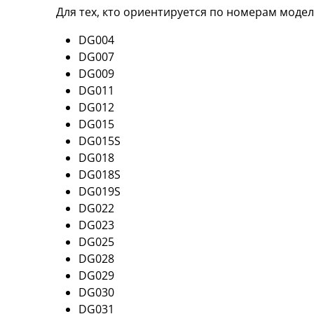
Для тех, кто ориентируется по номерам моде
DG004
DG007
DG009
DG011
DG012
DG015
DG015S
DG018
DG018S
DG019S
DG022
DG023
DG025
DG028
DG029
DG030
DG031