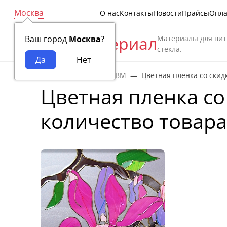
Москва
О нас
Контакты
Новости
Прайсы
Опла
Витраж Материал
Материалы для вит
Ваш город
Москва
?
стекла.
Главная
Новости ВМ
Цветная пленка со скид
Цветная пленка со
количество товар