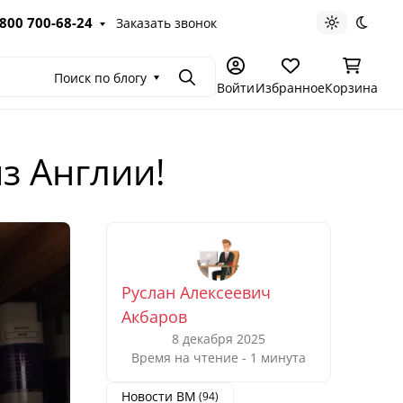
 800 700-68-24
Заказать звонок
Светлая те
Темна
Поиск по блогу
Поиск
Войти
Избранное
Корзина
з Англии!
Руслан Алексеевич
Акбаров
8 декабря 2025
Время на чтение - 1 минута
Новости ВМ
(94)