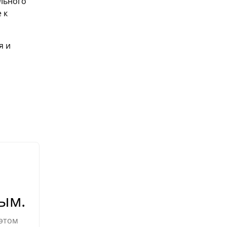
льного
 к
я и
ым.
 этом