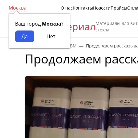
Москва
О нас
Контакты
Новости
Прайсы
Опла
Витраж Материал
Материалы для вит
Ваш город
Москва
?
стекла.
Главная
Новости ВМ
Продолжаем рассказыва
Продолжаем расск