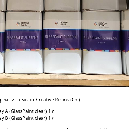
й системы от Creative Resins (CRI):
 A (GlassPaint clear) 1 л
 B (GlassPaint clear) 1 л