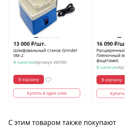
13 000
₽
/
шт.
16 090
₽
/
шт.
18
Шлифовальный станок Grinder
Расширенный на
VM-2
Пленочный витра
фацетами)
В наличии
Артикул
VM390
В наличии
Артику
В корзину
В корзину
Купить в один клик
Купить в о
С этим товаром также покупают