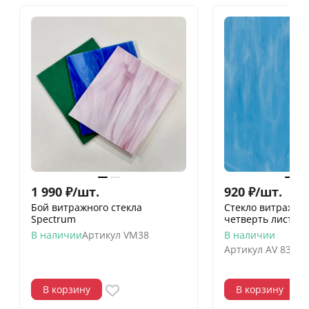
1 990
₽
/
шт.
920
₽
/
шт.
Бой витражного стекла
Стекло витражное
Spectrum
четверть листа (3
В наличии
Артикул
VM38
В наличии
Артикул
AV 833-5
В корзину
В корзину