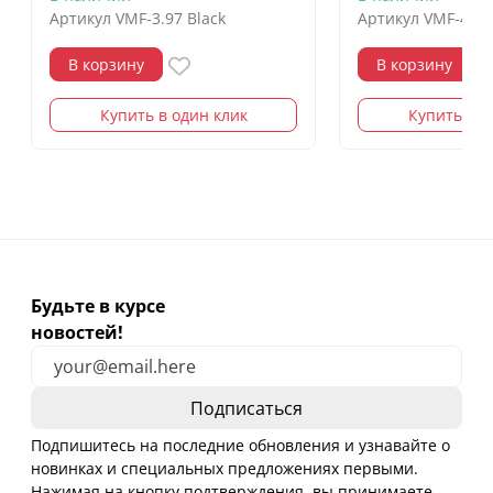
Артикул
VMF-3.97 Black
Артикул
VMF-4.37
В корзину
В корзину
Купить в один клик
Купить в о
Будьте в курсе
новостей!
Подпишитесь на последние обновления и узнавайте о
новинках и специальных предложениях первыми.
Нажимая на кнопку подтверждения, вы принимаете