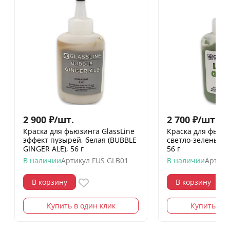
2 900
₽
/
шт.
2 700
₽
/
шт.
Краска для фьюзинга GlassLine
Краска для фьюзи
эффект пузырей, белая (BUBBLE
светло-зеленый (
GINGER ALE), 56 г
56 г
В наличии
Артикул
FUS GLB01
В наличии
Артику
В корзину
В корзину
Купить в один клик
Купить в о