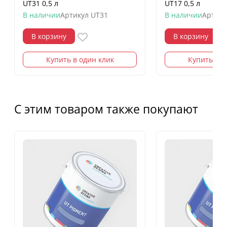
UT31 0,5 л
UT17 0,5 л
В наличии
Артикул
UT31
В наличии
Артику
В корзину
В корзину
Купить в один клик
Купить в о
С этим товаром также покупают