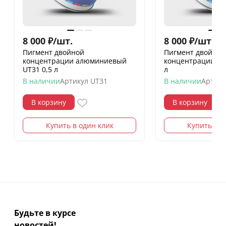
8 000
₽
/
шт.
8 000
₽
/
шт.
Пигмент двойной
Пигмент двойной
концентрации алюминиевый
концентрации же
UT31 0,5 л
л
В наличии
Артикул
UT31
В наличии
Артику
В корзину
В корзину
Купить в один клик
Купить в о
Будьте в курсе
новостей!