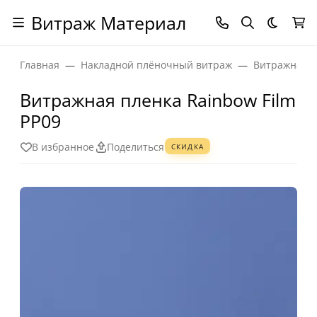
Витраж Материал
Темная
Главная
Накладной плёночный витраж
Витражная п
Витражная пленка Rainbow Film
PP09
В избранное
Поделиться
СКИДКА