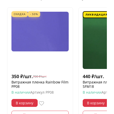
СКИДКА
- 50%
ЛИКВИДАЦИЯ
350
₽
/
шт.
440
₽
/
шт.
700
₽
/
шт.
Витражная пленка Rainbow Film
Витражная пленк
PP08
SFM18
В наличии
Артикул
PP08
В наличии
Артику
В корзину
В корзину