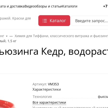
+7
ата и доставка
Видеообзоры и статьи
Каталоги
ражей. Краски для
Каталог
инг
Химия для Тиффани, классического витража и фьюзин
ый, 1,5 кг
ьюзинга Кедр, водорас
Артикул:
VM353
Характеристики
Технология
фьюз
Все характеристики
Универсальный водорастворимый разде