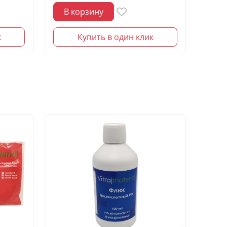
В корзину
В 
к
Купить в один клик