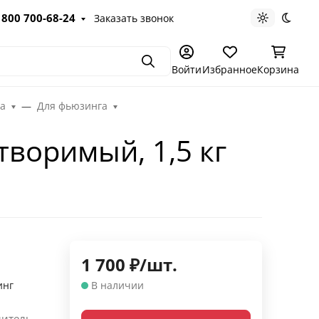
 800 700-68-24
Заказать звонок
Светлая те
Темна
Поиск
Войти
Избранное
Корзина
га
Для фьюзинга
творимый, 1,5 кг
1 700
₽
/
шт.
инг
В наличии
литель