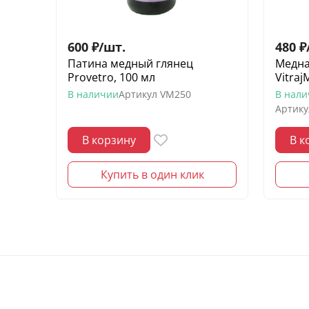
600
₽
/
шт.
480
₽
Патина медный глянец
Медна
Provetro, 100 мл
Vitraj
В наличии
Артикул
VM250
В нал
Артику
В корзину
В к
Купить в один клик