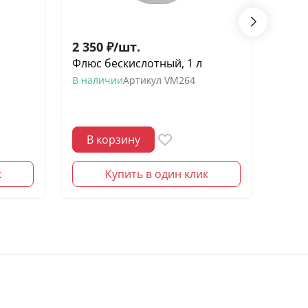
2 350
₽
/
шт.
290
Флюс бескислотный, 1 л
Глазу
В наличии
Артикул
VM264
Нет в
В корзину
В 
к
Купить в один клик