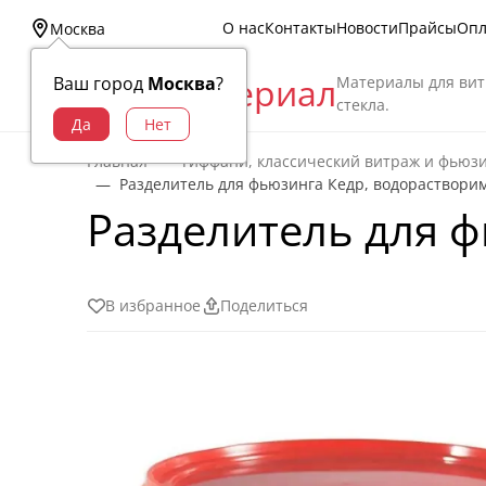
О нас
Контакты
Новости
Прайсы
Опл
Москва
Витраж Материал
Материалы для вит
Ваш город
Москва
?
стекла.
Главная
Тиффани, классический витраж и фьюз
Разделитель для фьюзинга Кедр, водорастворим
Разделитель для ф
В избранное
Поделиться