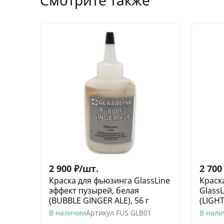
2 900
₽
/
шт.
2 700
Краска для фьюзинга GlassLine
Краск
эффект пузырей, белая
Glass
(BUBBLE GINGER ALE), 56 г
(LIGHT
В наличии
Артикул
FUS GLB01
В нал