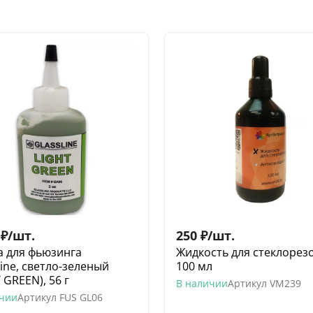
₽
/
шт.
250
₽
/
шт.
а для фьюзинга
Жидкость для стеклорез
Line, светло-зеленый
100 мл
 GREEN), 56 г
В наличии
Артикул
VM239
ичии
Артикул
FUS GL06