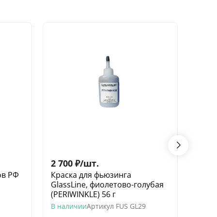
2 700
₽
/
шт.
2 70
ов РФ
Краска для фьюзинга
Крас
GlassLine, фиолетово-голубая
Glas
(PERIWINKLE) 56 г
(TERR
В наличии
Артикул
FUS GL29
В нал