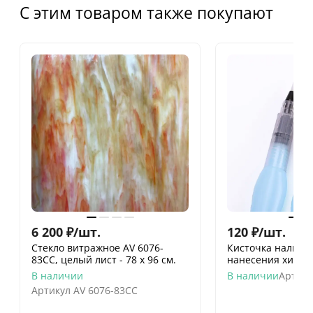
С этим товаром также покупают
6 200
₽
/
шт.
120
₽
/
шт.
Стекло витражное AV 6076-
Кисточка наливн
83CC, целый лист - 78 х 96 cм.
нанесения химии
В наличии
В наличии
Артику
Артикул
AV 6076-83CC