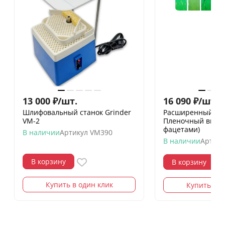
13 000
₽
/
шт.
16 090
₽
/
шт.
18
Шлифовальный станок Grinder
Расширенный на
VM-2
Пленочный витра
фацетами)
В наличии
Артикул
VM390
В наличии
Артику
В корзину
В корзину
Купить в один клик
Купить в о