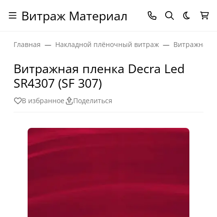
Витраж Материал
Темная
Главная
Накладной плёночный витраж
Витражная п
Витражная пленка Decra Led
SR4307 (SF 307)
В избранное
Поделиться