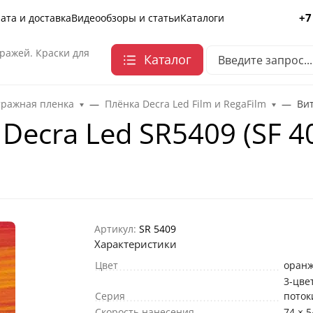
+7
ата и доставка
Видеообзоры и статьи
Каталоги
ражей. Краски для
Каталог
тражная пленка
Плёнка Decra Led Film и RegaFilm
Вит
Decra Led SR5409 (SF 4
Артикул:
SR 5409
Характеристики
Цвет
оран
3-цве
Серия
поток
Скорость нанесения
74 × 5