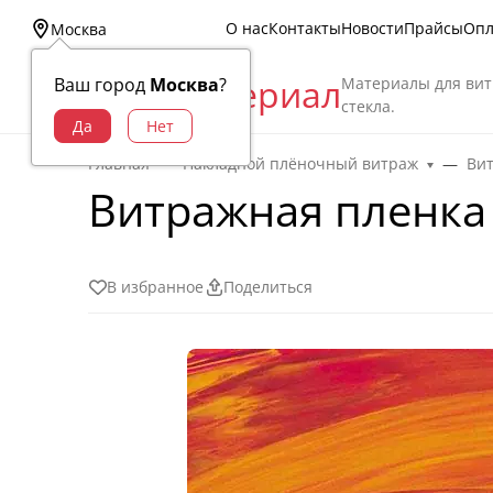
О нас
Контакты
Новости
Прайсы
Опл
Москва
Витраж Материал
Материалы для вит
Ваш город
Москва
?
стекла.
Главная
Накладной плёночный витраж
Ви
Витражная пленка 
В избранное
Поделиться