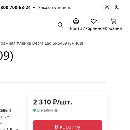
 800 700-68-24
Заказать звонок
Светлая те
Темна
Поиск
Войти
Избранное
Корзина
ражная пленка Decra Led SR5409 (SF 409)
09)
2 310
₽
/
шт.
жевый
В наличии
тные
и
В корзину
4 × 1.5 см