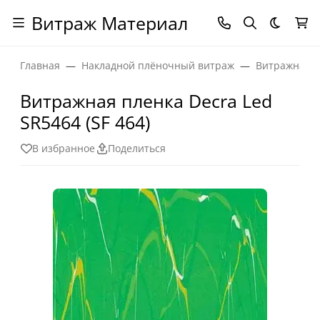
Витраж Материал
Темная
Главная
Накладной плёночный витраж
Витражная п
Витражная пленка Decra Led
SR5464 (SF 464)
В избранное
Поделиться