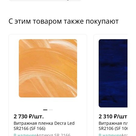
С этим товаром также покупают
2 730
₽
/
шт.
2 310
₽
/
шт.
Витражная пленка Decra Led
Витражная пленк
SR2166 (SF 166)
SR2106 (SF 106)
В наличии
Артикул
SR 2166
В наличии
Артику