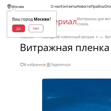
О нас
Контакты
Новости
Прайсы
Опл
Москва
Витраж Материал
Материалы для вит
Ваш город
Москва
?
стекла.
Главная
Накладной плёночный витраж
Ви
Витражная пленка 
В избранное
Поделиться