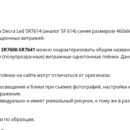
Decra Led SR7614 (аналог SF 614) синяя размером 460х
ационных витражей.
й
SR7600-SR7641
можно охарактеризовать общим названи
е (полупрозрачные) витражные однотонные плёнки. Дан
лёнок на сайте могут отличаться от оригинала:
я освещения и блики при съемке фотографий, настройки
бражения.
ивидуально и имеет уникальный рисунок, к тому же в р
и по образцам.