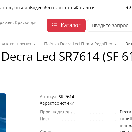
+7
ата и доставка
Видеообзоры и статьи
Каталоги
ражей. Краски для
Каталог
тражная пленка
Плёнка Decra Led Film и RegaFilm
Вит
Decra Led SR7614 (SF 6
Артикул:
SR 7614
Характеристики
Производитель
Decra
Цвет
сини
непр
Серия
слои