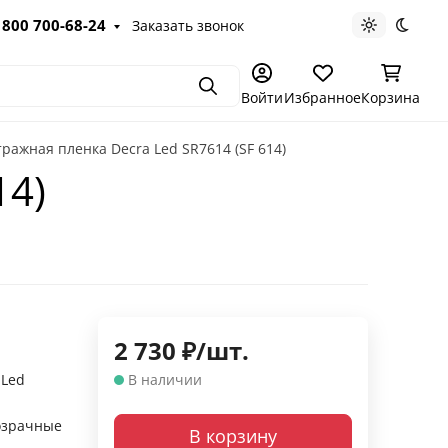
 800 700-68-24
Заказать звонок
Светлая те
Темна
Поиск
Войти
Избранное
Корзина
ражная пленка Decra Led SR7614 (SF 614)
14)
2 730
₽
/
шт.
 Led
В наличии
й
озрачные
В корзину