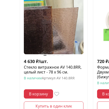
4 630
₽
/
шт.
720
₽
Стекло витражное AV 140.8RR,
Форма
целый лист - 78 х 96 cм.
Двухм
(бижу
В наличии
Артикул
AV 140.8RR
В нал
В корзину
В к
Купить в один клик