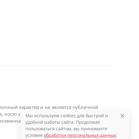
ционный характер и не является публичной
те, носят информационный характер и являются
Мы используем cookies для быстрой и
икованная на данном сайте информация может
удобной работы сайта. Продолжая
пользоваться сайтом, вы принимаете
условия
обработки персональных данных
.