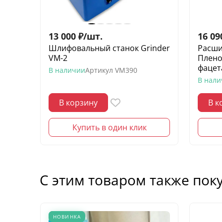
13 000
₽
/
шт.
16 09
Шлифовальный станок Grinder
Расши
VM-2
Плено
фацет
В наличии
Артикул
VM390
В нал
В корзину
В к
Купить в один клик
С этим товаром также пок
НОВИНКА