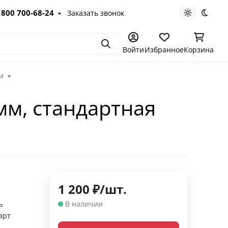
 800 700-68-24
Заказать звонок
Светлая те
Темна
Поиск
Войти
Избранное
Корзина
и
м, стандартная
1 200
₽
/
шт.
ь
В наличии
арт