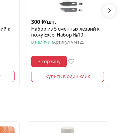
300
₽
/
шт.
300
ий к
Набор из 5 сменных лезвий к
Набо
ножу Excel Набор №10
ножу
В наличии
Артикул
VM125
В нал
В корзину
В 
к
Купить в один клик
НОВИ