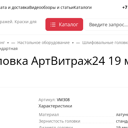
+7
ата и доставка
Видеообзоры и статьи
Каталоги
ражей. Краски для
Каталог
инг
Настольное оборудование
Шлифовальные головк
ндартная
овка АртВитраж24 19 м
Артикул:
VM308
Характеристики
Материал
латун
Зернистость головки
станд
Диаметр головки
19 мм