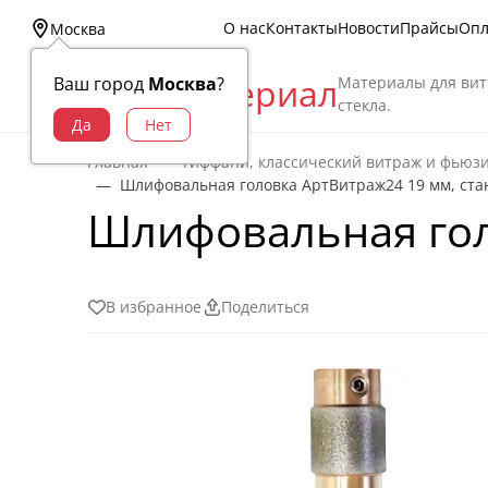
О нас
Контакты
Новости
Прайсы
Опл
Москва
Витраж Материал
Материалы для вит
Ваш город
Москва
?
стекла.
Главная
Тиффани, классический витраж и фьюз
Шлифовальная головка АртВитраж24 19 мм, ста
Шлифовальная гол
В избранное
Поделиться