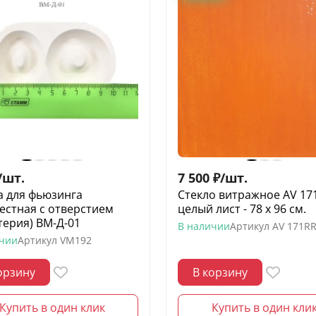
/
шт.
7 500
₽
/
шт.
 для фьюзинга
Стекло витражное AV 17
естная с отверстием
целый лист - 78 х 96 cм.
терия) ВМ-Д-01
В наличии
Артикул
AV 171R
ичии
Артикул
VM192
орзину
В корзину
Купить в один клик
Купить в один кли