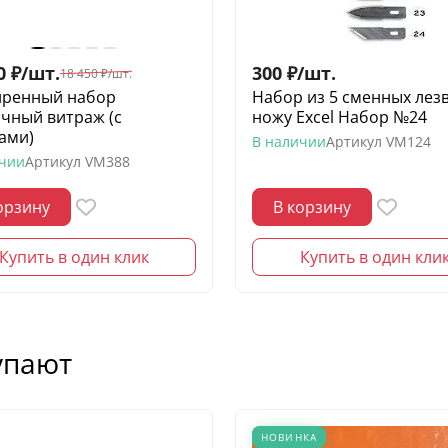
0
₽
/
шт.
300
₽
/
шт.
18 450
₽
/
шт.
ренный набор
Набор из 5 сменных лезв
чный витраж (с
ножу Excel Набор №24
ами)
В наличии
Артикул
VM124
ичии
Артикул
VM388
орзину
В корзину
Купить в один клик
Купить в один кли
упают
НОВИНКА