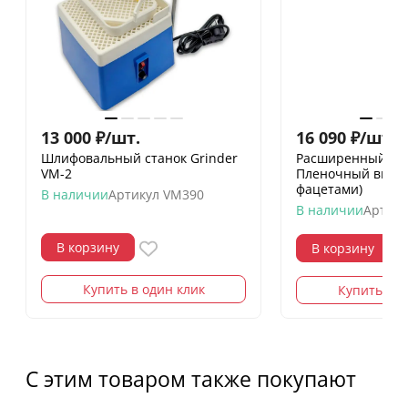
13 000
₽
/
шт.
16 090
₽
/
шт.
18
Шлифовальный станок Grinder
Расширенный на
VM-2
Пленочный витра
фацетами)
В наличии
Артикул
VM390
В наличии
Артику
В корзину
В корзину
Купить в один клик
Купить в о
С этим товаром также покупают