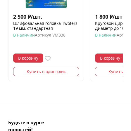
2 500
₽
/
шт.
1 800
₽
/
шт.
Шлифовальная головка Twofers
Круговой циркуль
19 мм, стандартная
Диаметр до 1000
В наличии
Артикул
VM338
В наличии
Артику
В корзину
В корзину
Купить в один клик
Купить в о
Будьте в курсе
новостей!