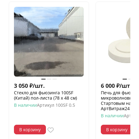
3 050
₽
/
шт.
6 000
₽
/
шт.
Стекло для фьюзинга 100SF
Печь для фьюзин
(Китай) пол-листа (78 х 48 см)
микроволновке Ø
Стартовым набо
В наличии
Артикул
100SF 0.5
АртВитраж24
В наличии
Артику
В корзину
В корзину