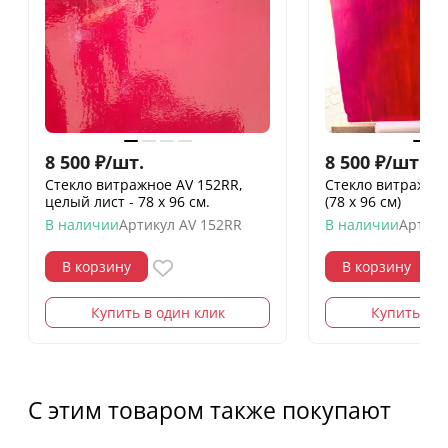
8 500
₽
/
шт.
8 500
₽
/
шт.
Стекло витражное AV 152RR,
Стекло витражно
целый лист - 78 х 96 cм.
(78 х 96 см)
В наличии
Артикул
AV 152RR
В наличии
Артику
В корзину
В корзину
Купить в один клик
Купить в о
С этим товаром также покупают