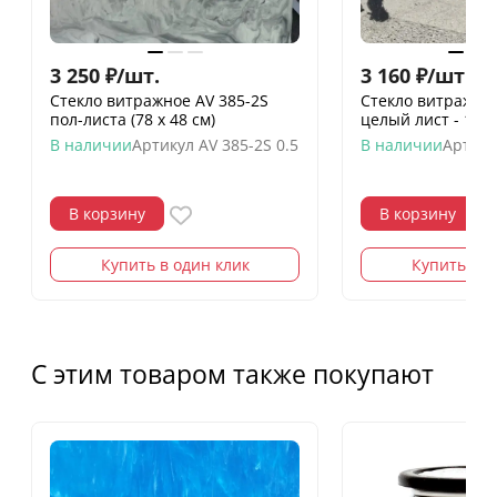
3 250
₽
/
шт.
3 160
₽
/
шт.
Стекло витражное AV 385-2S
Стекло витражно
пол-листа (78 х 48 см)
целый лист - 100 
В наличии
Артикул
AV 385-2S 0.5
В наличии
Артику
В корзину
В корзину
Купить в один клик
Купить в о
С этим товаром также покупают