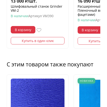
13 000
₽
/
шт.
16 090
₽
/
шт.
18
Шлифовальный станок Grinder
Расширенный на
VM-2
Пленочный витра
фацетами)
В наличии
Артикул
VM390
В наличии
Артику
В корзину
В корзину
Купить в один клик
Купить в о
С этим товаром также покупают
НОВИНКА