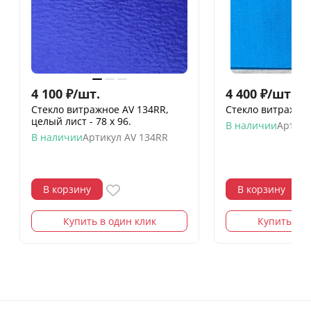
4 100
₽
/
шт.
4 400
₽
/
шт.
Стекло витражное AV 134RR,
Стекло витражно
целый лист - 78 х 96.
В наличии
Артику
В наличии
Артикул
AV 134RR
В корзину
В корзину
Купить в один клик
Купить в о