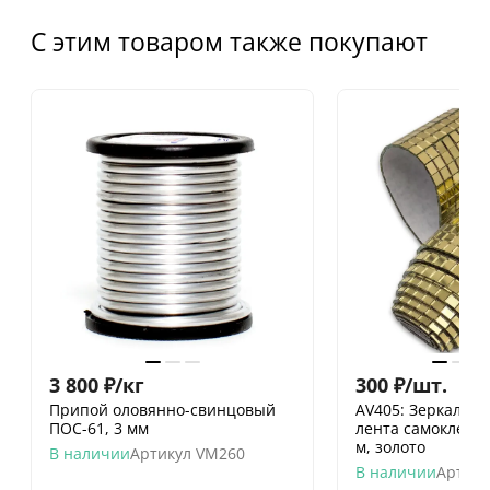
С этим товаром также покупают
3 800
₽
/
кг
300
₽
/
шт.
Припой оловянно-свинцовый
AV405: Зеркальна
ПОС-61, 3 мм
лента самоклеющ
м, золото
В наличии
Артикул
VM260
В наличии
Артику