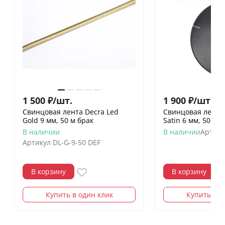
1 500
₽
/
шт.
1 900
₽
/
шт.
Свинцовая лента Decra Led
Свинцовая лента 
Gold 9 мм, 50 м брак
Satin 6 мм, 50 м (
В наличии
В наличии
Артику
Артикул
DL-G-9-50 DEF
В корзину
В корзину
Купить в один клик
Купить в о