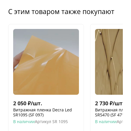
С этим товаром также покупают
2 050
₽
/
шт.
2 730
₽
/
шт.
Витражная пленка Decra Led
Витражная пленк
SR1095 (SF 097)
SR5470 (SF 471)
В наличии
Артикул
SR 1095
В наличии
Артику