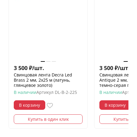
3 500
₽
/
шт.
3 500
₽
/
шт.
Свинцовая лента Decra Led
Свинцовая лента 
Brass 2 мм, 2х25 м (латунь,
Antique 2 мм, 2х2
глянцевое золото)
темно-серая глян
В наличии
Артикул
DL-B-2-225
В наличии
Артику
В корзину
В корзину
Купить в один клик
Купить в о