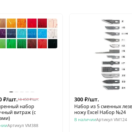
0
₽
/
шт.
300
₽
/
шт.
18 450
₽
/
шт.
ренный набор
Набор из 5 сменных лезв
чный витраж (с
ножу Excel Набор №24
ами)
В наличии
Артикул
VM124
ичии
Артикул
VM388