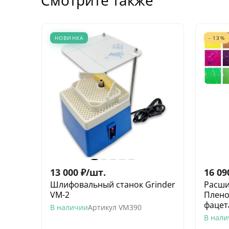
НОВИНКА
- 13%
13 000
₽
/
шт.
16 09
Шлифовальный станок Grinder
Расши
VM-2
Плено
фацет
В наличии
Артикул
VM390
В нал