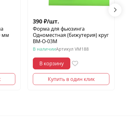
390
₽
/
шт.
740
ла
Форма для фьюзинга
Медн
0 мм
Одноместная (бижутерия) круг
Vitra
ВМ-О-03М
В нал
В наличии
Артикул
VM188
Артик
В корзину
В 
к
Купить в один клик