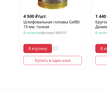
4 500
₽
/
шт.
1 440
Шлифовальная головка GelBit
Круго
19 мм, тонкая
Диаме
В наличии
Артикул
VM310
В нал
В корзину
В к
Купить в один клик