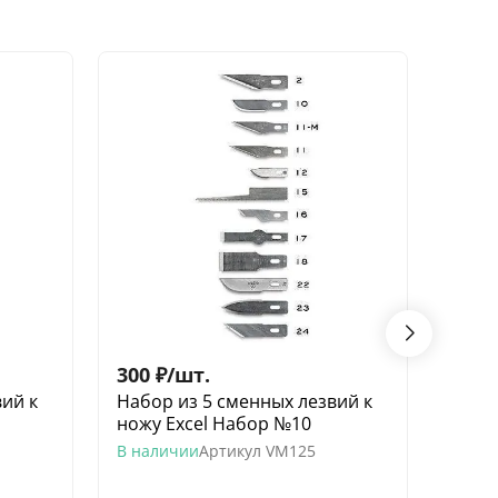
300
₽
/
шт.
300
ий к
Набор из 5 сменных лезвий к
Набо
ножу Excel Набор №10
ножу
В наличии
Артикул
VM125
В нал