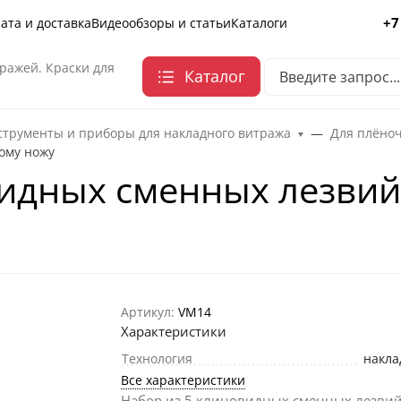
+7
ата и доставка
Видеообзоры и статьи
Каталоги
ражей. Краски для
Каталог
трументы и приборы для накладного витража
Для плёно
ому ножу
видных сменных лезвий
Артикул:
VM14
Характеристики
Технология
накла
Все характеристики
Набор из 5 клиновидных сменных лезви