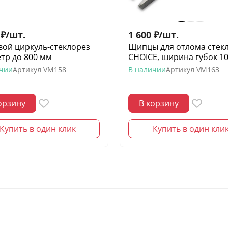
₽
/
шт.
1 600
₽
/
шт.
вой циркуль-стеклорез
Щипцы для отлома стек
тр до 800 мм
CHOICE, ширина губок 1
ичии
Артикул
VM158
В наличии
Артикул
VM163
орзину
В корзину
Купить в один клик
Купить в один кли