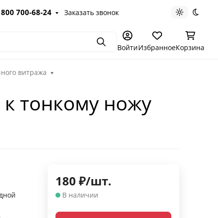
 800 700-68-24
Заказать звонок
Светлая те
Темна
Поиск
Войти
Избранное
Корзина
чного витража
 к тонкому ножу
180
₽
/
шт.
дной
В наличии
й