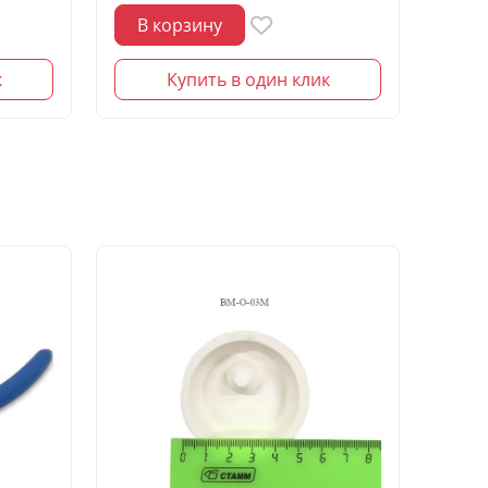
В корзину
В 
к
Купить в один клик