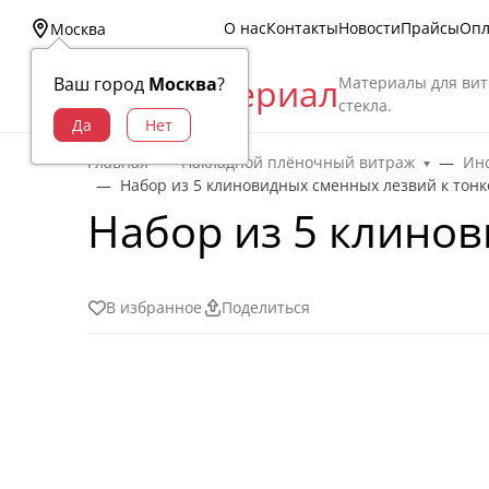
О нас
Контакты
Новости
Прайсы
Опл
Москва
Витраж Материал
Материалы для вит
Ваш город
Москва
?
стекла.
Главная
Накладной плёночный витраж
Инс
Набор из 5 клиновидных сменных лезвий к тонк
Набор из 5 клино
В избранное
Поделиться