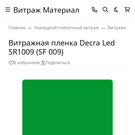
Витраж Материал
Темная
Главная
Накладной плёночный витраж
Витражная п
Витражная пленка Decra Led
SR1009 (SF 009)
В избранное
Поделиться