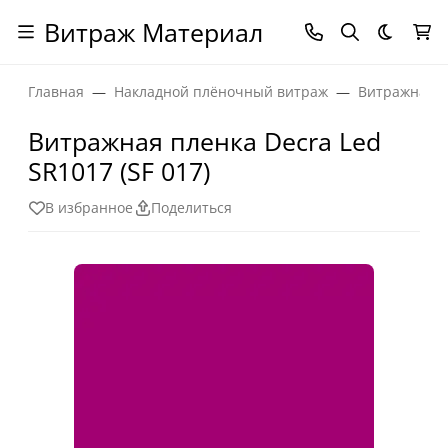
Витраж Материал
Темная
Главная
Накладной плёночный витраж
Витражная п
Витражная пленка Decra Led
SR1017 (SF 017)
В избранное
Поделиться