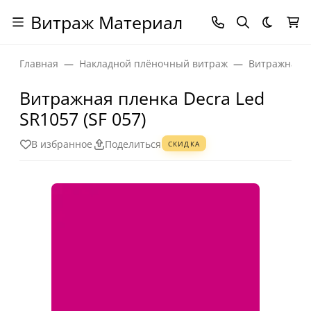
Витраж Материал
Темная
Главная
Накладной плёночный витраж
Витражная п
Витражная пленка Decra Led
SR1057 (SF 057)
В избранное
Поделиться
СКИДКА