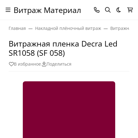
Витраж Материал
Темная
Главная
Накладной плёночный витраж
Витражная п
Витражная пленка Decra Led
SR1058 (SF 058)
В избранное
Поделиться