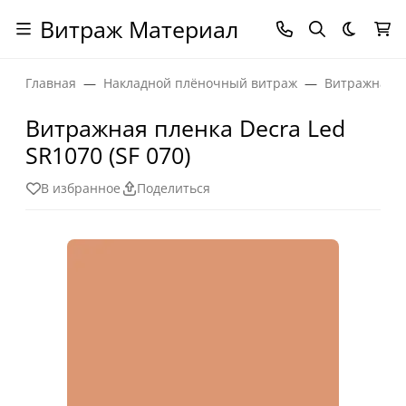
Витраж Материал
Темная
Главная
Накладной плёночный витраж
Витражная п
Витражная пленка Decra Led
SR1070 (SF 070)
В избранное
Поделиться