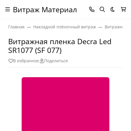
Витраж Материал
Темная
Главная
Накладной плёночный витраж
Витражная п
Витражная пленка Decra Led
SR1077 (SF 077)
В избранное
Поделиться